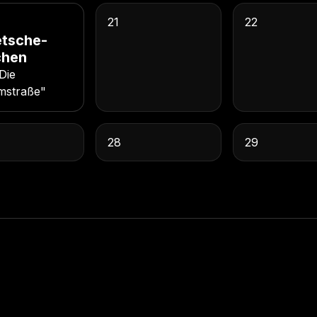
21
22
etsche-
chen
Die
mstraße"
28
29