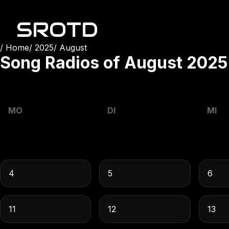
SROTD
Home
2025
August
Song Radios of
August
2025
MO
DI
MI
4
5
6
11
12
13